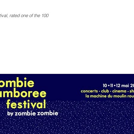
val, r
ated one of the 100